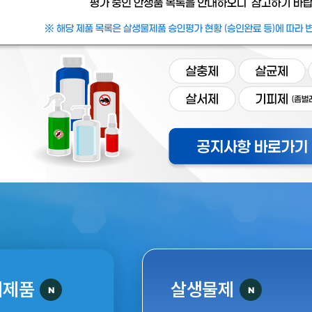
개제품
살생물제