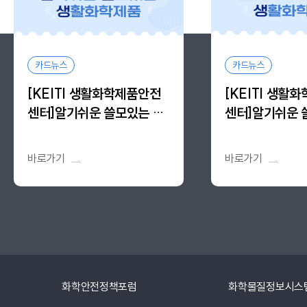
카드뉴스
카드뉴스
[KEITI 생활화학제품안전
[KEITI 생활
센터]알기쉬운 쓸모있는 생
센터]알기쉬운 
활화학제품, 알.쓸.생 vol.14
활화학제품, 알.쓸.
바로가기
바로가기
화학안전정책포럼
화학물질정보시스템