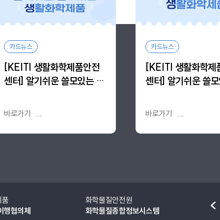
카드뉴스
카드뉴스
[KEITI 생활화학제품안전
[KEITI 생활화학
센터] 알기쉬운 쓸모있는 생
센터] 알기쉬운 쓸모
활화학제품, 알.쓸.생 vol.11
활화학제품, 알.쓸.생 
바로가기
바로가기
화학물질안전원
소방청
화학물질종합정보시스템
국가위험물통합정보
이