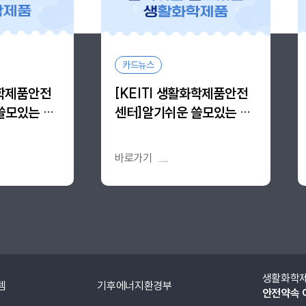
카드뉴스
화학제품안전
[KEITI 생활화학제품안전
쓸모있는 생
센터]알기쉬운 쓸모있는 생
생 vol.13
활화학제품, 알.쓸.생 vol.12
바로가기
생활화학제품
기후에너지환경부
안전약속 이행협의체