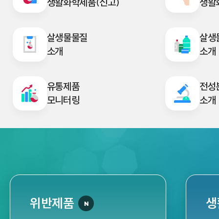
생활화학제품(신고)
생활
살생물물질
살생
소개
소개
유통제품
전성
모니터링
소개
위반제품
생