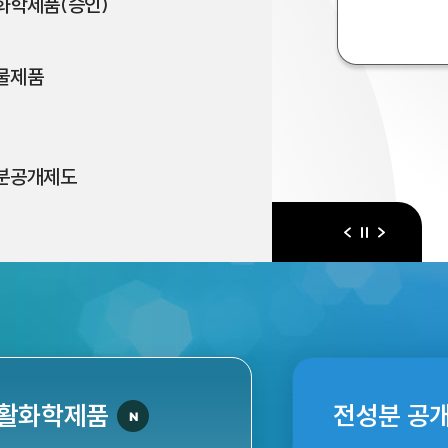
화학제품(승인)
물제품
분공개제도
이전
다음
일시정지
활화학제품
전성분 공