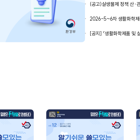
(공고)살생물제 정책 산·
2026-5~6차 생활화학
[공지] 「생활화학제품 및
기