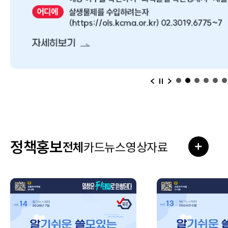
이전
다음
일시정지
정책홍보
전체
카드뉴스
영상자료
더보