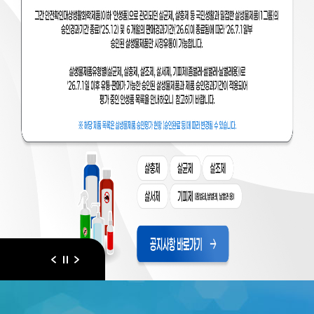
이전
다음
일시정지