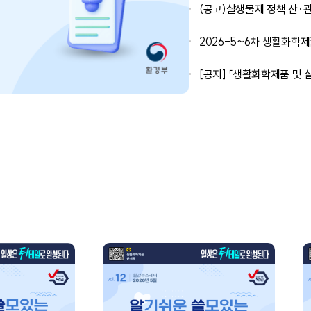
(공고)살생물제 정책 산·
2026-5~6차 생활화학
[공지] 「생활화학제품 및
기