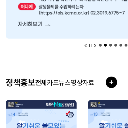
이전
다음
일시정지
정책홍보
전체
카드뉴스
영상자료
더보