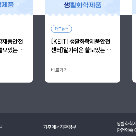
카드뉴스
화학제품안전
[KEITI 생활화학제품안전
쓸모있는 생
센터]알기쉬운 쓸모있는 생
생 vol.13
활화학제품, 알.쓸.생 vol.12
바로가기
생활화학제품
기후에너지환경부
안전약속 이행협의체