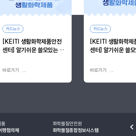
카드뉴스
카드뉴스
[KEITI 생활화학제품안전
[KEITI 생활화학
센터] 알기쉬운 쓸모있는 생
센터] 알기쉬운 쓸모
활화학제품, 알.쓸.생 vol.11
활화학제품, 알.쓸.생 
바로가기
바로가기
화학물질안전원
소방청
화학물질종합정보시스템
국가위험물통합
이