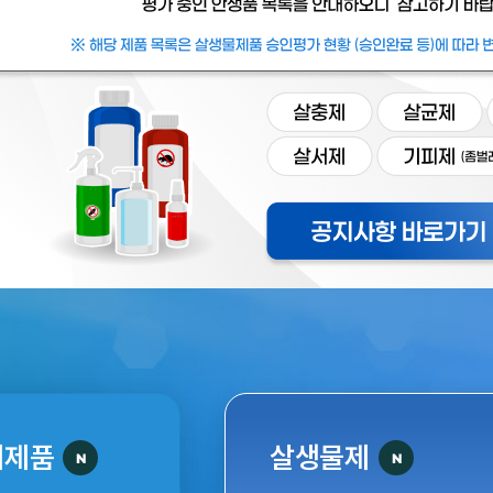
개제품
살생물제