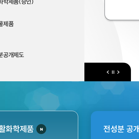
화학제품(승인)
물제품
분공개제도
이전
다음
일시정지
활화학제품
전성분 공