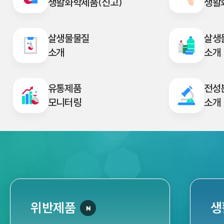
생활화학제품(신고)
생활
살생물물질
살생
소개
소개
유통제품
전성
모니터링
소개
위반제품
생